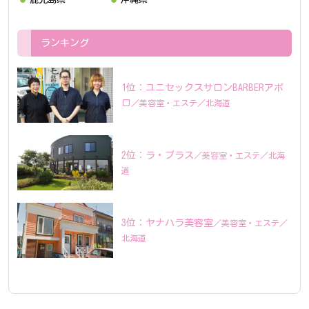
ランキング
ユニセックスサロンBARBERアポ
ロ
美容室
エステ
北海道
ラ・プラス
美容室
エステ
北海
道
ヤナハラ美容室
美容室
エステ
北海道