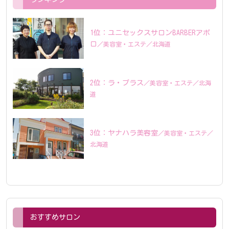
ユニセックスサロンBARBERアポ
ロ
美容室
エステ
北海道
ラ・プラス
美容室
エステ
北海
道
ヤナハラ美容室
美容室
エステ
北海道
おすすめサロン